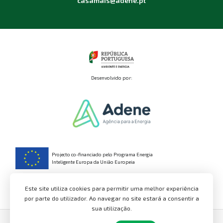
casamais@adene.pt
Desenvolvido por:
Projecto co-financiado pelo Programa Energia
Inteligente Europa da União Europeia
O conteúdo desta publicação e de todos os documentos produzidos no âmbito do
projeto são da responsabilidade dos seus autores e não refletem necessariamente a
Este site utiliza cookies para permitir uma melhor experiência
opinião da Comunidade Europeia. A Comissão Europeia não é responsável pela
utilização que possa ser feita da informação aqui apresentada
por parte do utilizador. Ao navegar no site estará a consentir a
sua utilização.