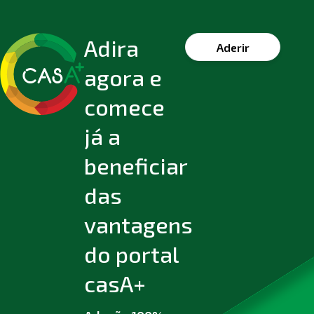
Adira
Aderir
agora e
comece
já a
beneficiar
das
vantagens
do portal
casA+