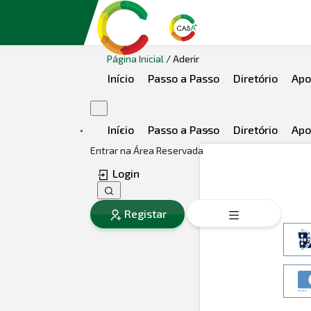
Página Inicial
/ Aderir
Início
Passo a Passo
Diretório
Apo
X
Início
Passo a Passo
Diretório
Apo
Entrar na Área Reservada
Login
Registar