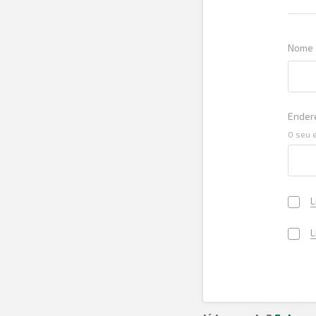
Nome 
Endere
O seu 
L
L