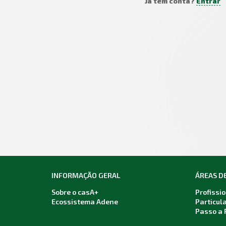
Já tem conta?
Entrar
INFORMAÇÃO GERAL
ÁREAS D
Sobre o casA+
Profissi
Ecossistema Adene
Particul
Passo a 